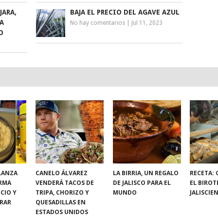
JARA,
BAJA EL PRECIO DEL AGAVE AZUL
A
No hay comentarios
|
Jul 11, 2023
O
LANZA
CANELO ÁLVAREZ
LA BIRRIA, UN REGALO
RECETA:
RMA
VENDERÁ TACOS DE
DE JALISCO PARA EL
EL BIROT
CIO Y
TRIPA, CHORIZO Y
MUNDO
JALISCIE
RAR
QUESADILLAS EN
ESTADOS UNIDOS