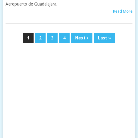
Aeropuerto de Guadalajara,
Read More
1
2
3
4
Next ›
Last »