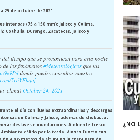
na 25 de octubre de 2021
s intensas (75 a 150 mm): Jalisco y Colima.
h: Coahuila, Durango, Zacatecas, Jalisco y
s del tiempo que se pronostican para esta noche
o de los fenómenos
#Meteorológicos
que las
Yan9e9Pd
donde puedes consultar nuestro
r.com/5rliYFbqoj
a_clima)
October 24, 2021
rante el día con lluvias extraordinarias y descargas
 intensas en Colima y Jalisco, además de chubascos
¿NO 
generar deslaves e inundaciones. Ambiente fresco
 Ambiente cálido por la tarde. Viento fuerte con
e de 4 a 6 metros de altura en la costa este de