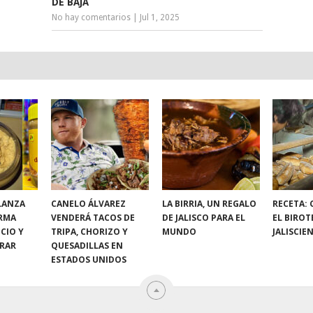
DE BAJA
No hay comentarios
|
Jul 1, 2025
LANZA
CANELO ÁLVAREZ
LA BIRRIA, UN REGALO
RECETA:
RMA
VENDERÁ TACOS DE
DE JALISCO PARA EL
EL BIROT
CIO Y
TRIPA, CHORIZO Y
MUNDO
JALISCIE
RAR
QUESADILLAS EN
ESTADOS UNIDOS