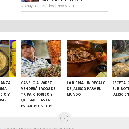
No hay comentarios
|
Nov 5, 2019
LANZA
CANELO ÁLVAREZ
LA BIRRIA, UN REGALO
RECETA:
RMA
VENDERÁ TACOS DE
DE JALISCO PARA EL
EL BIROT
CIO Y
TRIPA, CHORIZO Y
MUNDO
JALISCIE
RAR
QUESADILLAS EN
ESTADOS UNIDOS