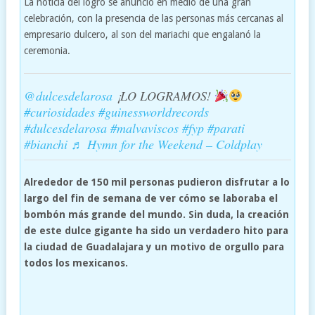
La noticia del logro se anunció en medio de una gran
celebración, con la presencia de las personas más cercanas al
empresario dulcero, al son del mariachi que engalanó la
ceremonia.
@dulcesdelarosa
¡LO LOGRAMOS!
#curiosidades
#guinessworldrecords
#dulcesdelarosa
#malvaviscos
#fyp
#parati
#bianchi
♬ Hymn for the Weekend – Coldplay
Alrededor de 150 mil personas pudieron disfrutar a lo
largo del fin de semana de ver cómo se laboraba el
bombón más grande del mundo. Sin duda, la creación
de este dulce gigante ha sido un verdadero hito para
la ciudad de Guadalajara y un motivo de orgullo para
todos los mexicanos.