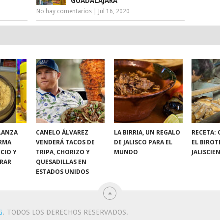
GUADALAJARA
No hay comentarios
|
Jul 16, 2020
LANZA
CANELO ÁLVAREZ
LA BIRRIA, UN REGALO
RECETA:
RMA
VENDERÁ TACOS DE
DE JALISCO PARA EL
EL BIROT
CIO Y
TRIPA, CHORIZO Y
MUNDO
JALISCIE
RAR
QUESADILLAS EN
ESTADOS UNIDOS
G
.
TODOS LOS DERECHOS RESERVADOS.