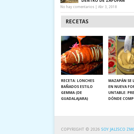
DENTRO DE ZAPOPAN
No hay comentarios
|
Abr 3, 2018
RECETAS
RECETA: LONCHES
MAZAPÁN SE 
BAÑADOS ESTILO
EN NUEVA FO
GEMMA (DE
UNTABLE: PRE
GUADALAJARA)
DÓNDE COMP
COPYRIGHT © 2026
SOY JALISCO ZM