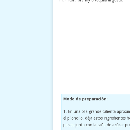
11.- Ron, brandy o tequila al gusto.
Modo de preparación:
1. En una olla grande calienta aproxi
el piloncillo, déja estos ingredientes 
piezas junto con la caña de azúcar p