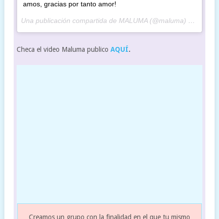
amos, gracias por tanto amor!
Una publicación compartida de MALUMA (@maluma) el
16 de M
Checa el video Maluma publico
AQUÍ
.
Creamos un grupo con la finalidad en el que tu mismo