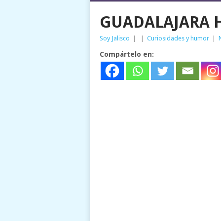
GUADALAJARA H
Soy Jalisco
|
|
Curiosidades y humor
|
Compártelo en: