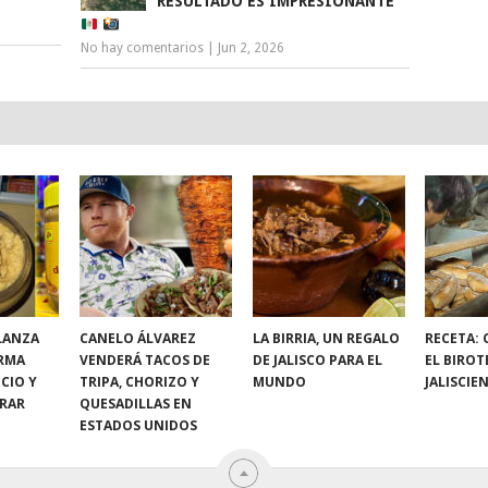
RESULTADO ES IMPRESIONANTE
No hay comentarios
|
Jun 2, 2026
LANZA
CANELO ÁLVAREZ
LA BIRRIA, UN REGALO
RECETA:
RMA
VENDERÁ TACOS DE
DE JALISCO PARA EL
EL BIROT
CIO Y
TRIPA, CHORIZO Y
MUNDO
JALISCIE
RAR
QUESADILLAS EN
ESTADOS UNIDOS